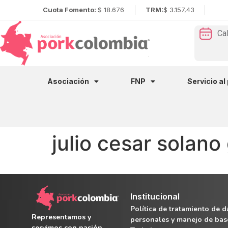
Cuota Fomento:
$ 18.676
TRM:
$ 3.157,43
Ca
Asociación
FNP
Servicio al
julio cesar solano
Institucional
Política de tratamiento de d
Representamos y
personales y manejo de bas
servimos con pasión