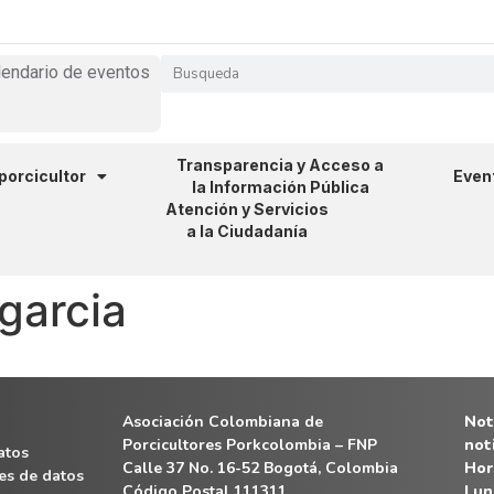
lendario de eventos
Transparencia y Acceso a
 porcicultor
Even
la Información Pública
Atención y Servicios
a la Ciudadanía
 garcia
Asociación Colombiana de
Noti
Porcicultores Porkcolombia – FNP
not
atos
Calle 37 No. 16-52 Bogotá, Colombia
Hor
es de datos
Código Postal 111311
Lun