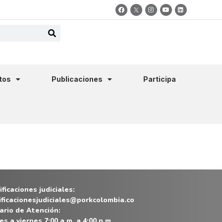
tos
Publicaciones
Participa
ficaciones judiciales:
ificacionesjudiciales@porkcolombia.co
ario de Atención:
es a viernes 7:00 a.m. a 4:00 p.m.