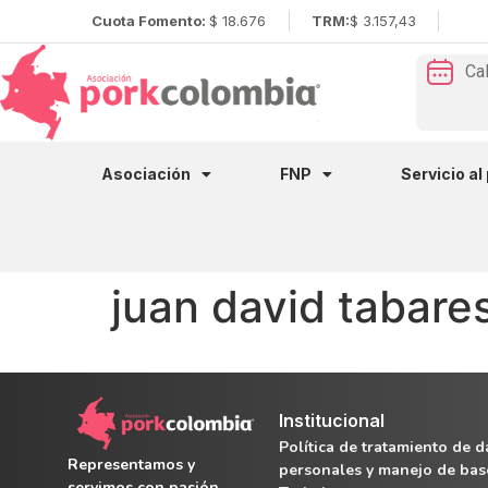
Cuota Fomento:
$ 18.676
TRM:
$ 3.157,43
Ca
Asociación
FNP
Servicio al
juan david tabare
Institucional
Política de tratamiento de d
Representamos y
personales y manejo de bas
servimos con pasión