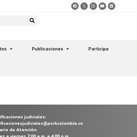
tos
Publicaciones
Participa
ficaciones judiciales:
ificacionesjudiciales@porkcolombia.co
ario de Atención:
es a viernes 7:00 a.m. a 4:00 p.m.