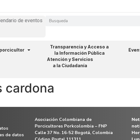
lendario de eventos
Transparencia y Acceso a
 porcicultor
Even
la Información Pública
Atención y Servicios
a la Ciudadanía
s cardona
Asociación Colombiana de
Noti
Porcicultores Porkcolombia – FNP
not
atos
Calle 37 No. 16-52 Bogotá, Colombia
Hor
es de datos
Código Postal 111311
Lun