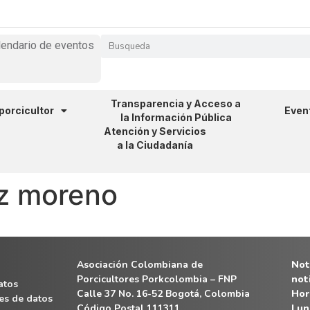
lendario de eventos
Transparencia y Acceso a
 porcicultor
Even
la Información Pública
Atención y Servicios
a la Ciudadanía
z moreno
Asociación Colombiana de
Noti
Porcicultores Porkcolombia – FNP
not
atos
Calle 37 No. 16-52 Bogotá, Colombia
Hor
es de datos
Código Postal 111311
Lun