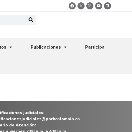
tos
Publicaciones
Participa
ficaciones judiciales:
ificacionesjudiciales@porkcolombia.co
ario de Atención:
es a viernes 7:00 a.m. a 4:00 p.m.