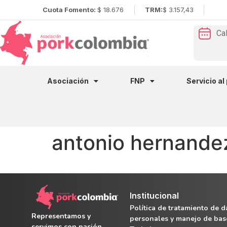
Cuota Fomento:
$ 18.676
TRM:
$ 3.157,43
Ca
Asociación
FNP
Servicio al
antonio hernande
Institucional
Política de tratamiento de d
Representamos y
personales y manejo de bas
servimos con pasión