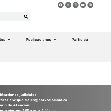
tos
Publicaciones
Participa
ficaciones judiciales:
ificacionesjudiciales@porkcolombia.co
ario de Atención:
es a viernes 7:00 a.m. a 4:00 p.m.