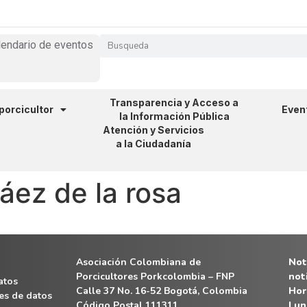
lendario de eventos
Transparencia y Acceso a
 porcicultor
Even
la Información Pública
Atención y Servicios
a la Ciudadanía
áez de la rosa
Asociación Colombiana de
Noti
Porcicultores Porkcolombia – FNP
not
atos
Calle 37 No. 16-52 Bogotá, Colombia
Hor
es de datos
Código Postal 111311
Lun