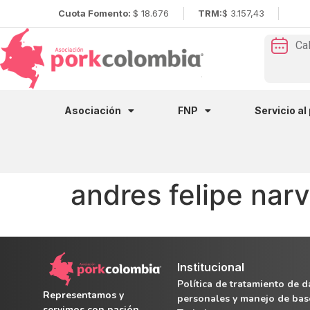
Cuota Fomento:
$ 18.676
TRM:
$ 3.157,43
Ca
Asociación
FNP
Servicio al
andres felipe narv
Institucional
Política de tratamiento de d
Representamos y
personales y manejo de bas
servimos con pasión