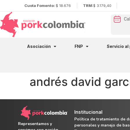
Cuota Fomento:
$ 18.676
TRM:
$ 3.179,40
Ca
Asociación
FNP
Servicio al
andrés david garc
Institucional
Política de tratamiento de d
Representamos y
personales y manejo de bas
servimos con pasión