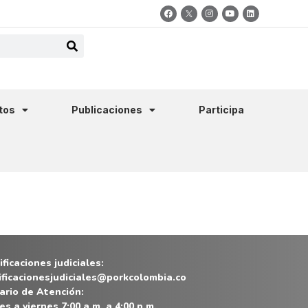
tos
Publicaciones
Participa
ficaciones judiciales:
ificacionesjudiciales@porkcolombia.co
ario de Atención:
es a viernes 7:00 a.m. a 4:00 p.m.