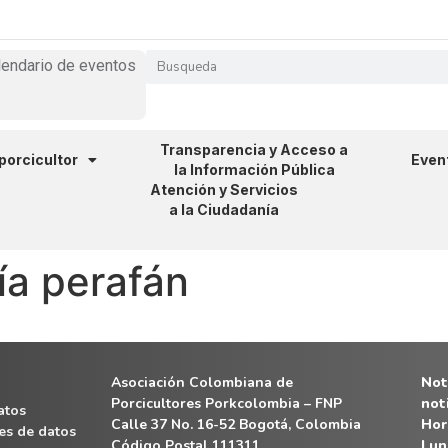
lendario de eventos
Transparencia y Acceso a
 porcicultor
Even
la Información Pública
Atención y Servicios
a la Ciudadanía
ía perafán
Asociación Colombiana de
Noti
Porcicultores Porkcolombia – FNP
not
atos
Calle 37 No. 16-52 Bogotá, Colombia
Hor
es de datos
Código Postal 111311
Lun