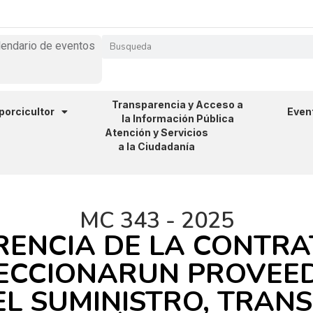
lendario de eventos
Transparencia y Acceso a
 porcicultor
Even
la Información Pública
Atención y Servicios
a la Ciudadanía
MC 343 - 2025
RENCIA DE LA CONTR
LECCIONARUN PROVEE
L SUMINISTRO, TRANS