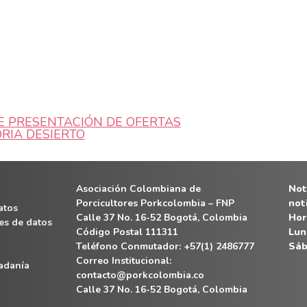
E PRESENTACIÓN DE OFERTAS
RIA DESIERTO
Asociación Colombiana de
Noti
Porcicultores Porkcolombia – FNP
not
atos
Calle 37 No. 16-52 Bogotá, Colombia
Hor
es de datos
Código Postal 111311
Lun
Teléfono Conmutador: +57(1) 2486777
Sáb
Correo Institucional:
dadanía
contacto@porkcolombia.co
Calle 37 No. 16-52 Bogotá, Colombia