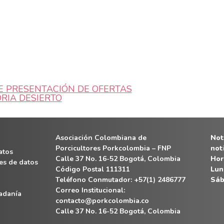
E PRESENTACIÓN DE OFERTAS
RIA DESIERTO
Asociación Colombiana de
Noti
Porcicultores Porkcolombia – FNP
not
atos
Calle 37 No. 16-52 Bogotá, Colombia
Hor
es de datos
Código Postal 111311
Lun
Teléfono Conmutador: +57(1) 2486777
Sáb
Correo Institucional:
dadanía
contacto@porkcolombia.co
Calle 37 No. 16-52 Bogotá, Colombia