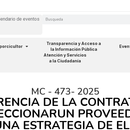
lendario de eventos
Transparencia y Acceso a
 porcicultor
Even
la Información Pública
Atención y Servicios
a la Ciudadanía
MC - 473- 2025
RENCIA DE LA CONTR
LECCIONARUN PROVE
NA ESTRATEGIA DE E