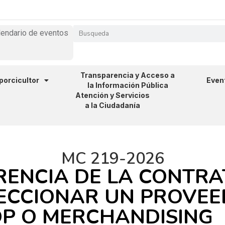
lendario de eventos
Transparencia y Acceso a
 porcicultor
Even
la Información Pública
Atención y Servicios
a la Ciudadanía
MC 219-2026
RENCIA DE LA CONTR
LECCIONAR UN PROVE
OP O MERCHANDISING