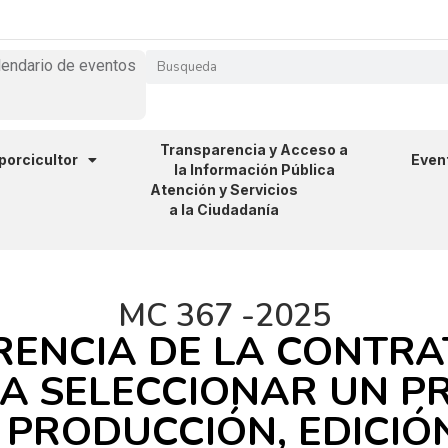
lendario de eventos
Transparencia y Acceso a
 porcicultor
Even
la Información Pública
Atención y Servicios
a la Ciudadanía
MC 367 -2025
RENCIA DE LA CONTR
A SELECCIONAR UN P
 PRODUCCIÓN, EDICIÓ