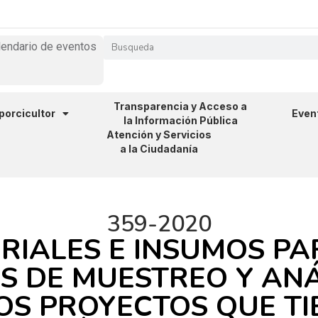
lendario de eventos
Transparencia y Acceso a
 porcicultor
Even
la Información Pública
Atención y Servicios
a la Ciudadanía
359-2020
RIALES E INSUMOS PA
S DE MUESTREO Y ANÁ
OS PROYECTOS QUE T