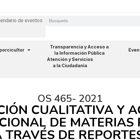
lendario de eventos
Transparencia y Acceso a
 porcicultor
Even
la Información Pública
Atención y Servicios
a la Ciudadanía
OS 465- 2021
IÓN CUALITATIVA Y 
IONAL DE MATERIAS P
A TRAVÉS DE REPORTE