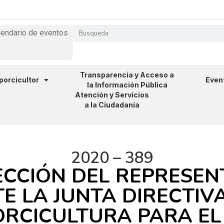
lendario de eventos
Transparencia y Acceso a
 porcicultor
Even
la Información Pública
Atención y Servicios
a la Ciudadanía
2020 – 389
ECCIÓN DEL REPRESEN
E LA JUNTA DIRECTIV
ORCICULTURA PARA EL