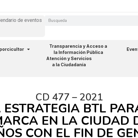
lendario de eventos
Transparencia y Acceso a
 porcicultor
Even
la Información Pública
Atención y Servicios
a la Ciudadanía
CD 477 – 2021
ESTRATEGIA BTL PAR
MARCA EN LA CIUDAD 
ÑOS CON EL FIN DE G