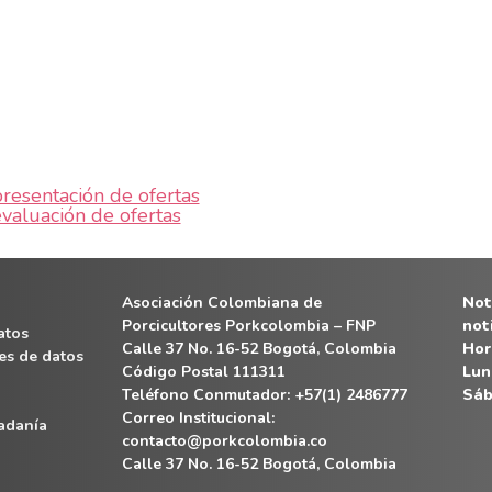
resentación de ofertas
valuación de ofertas
Asociación Colombiana de
Noti
Porcicultores Porkcolombia – FNP
not
atos
Calle 37 No. 16-52 Bogotá, Colombia
Hor
es de datos
Código Postal 111311
Lun
Teléfono Conmutador: +57(1) 2486777
Sáb
Correo Institucional:
dadanía
contacto@porkcolombia.co
Calle 37 No. 16-52 Bogotá, Colombia