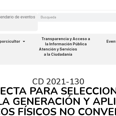
lendario de eventos
Transparencia y Acceso a
 porcicultor
Even
la Información Pública
Atención y Servicios
a la Ciudadanía
CD 2021-130
ECTA PARA SELECCIO
A GENERACIÓN Y APL
OS FÍSICOS NO CONV