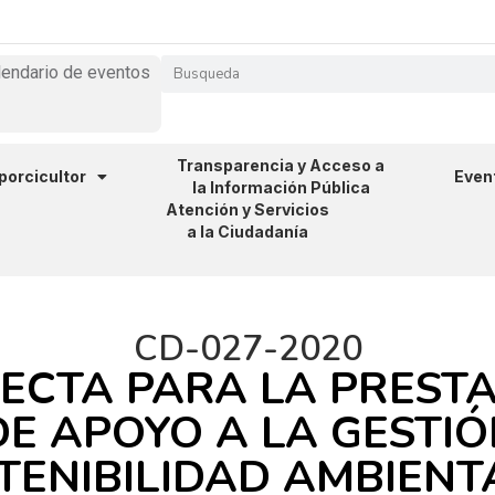
lendario de eventos
Transparencia y Acceso a
 porcicultor
Even
la Información Pública
Atención y Servicios
a la Ciudadanía
CD-027-2020
ECTA PARA LA PRESTA
E APOYO A LA GESTIÓ
ENIBILIDAD AMBIENTAL