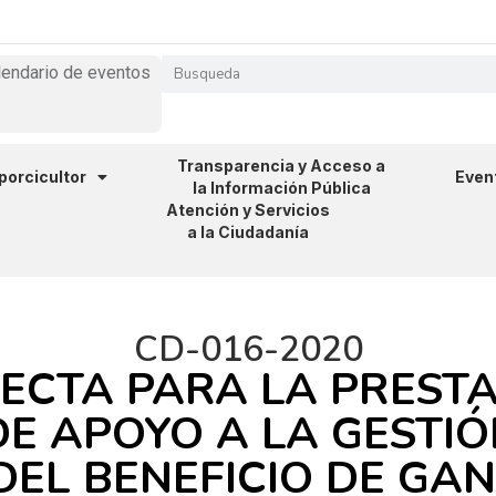
lendario de eventos
Transparencia y Acceso a
 porcicultor
Even
la Información Pública
Atención y Servicios
a la Ciudadanía
CD-016-2020
ECTA PARA LA PRESTA
DE APOYO A LA GESTI
 DEL BENEFICIO DE GA