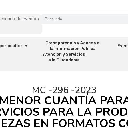
lendario de eventos
Transparencia y Acceso a
 porcicultor
Even
la Información Pública
Atención y Servicios
a la Ciudadanía
MC -296 -2023
 MENOR CUANTÍA PARA
VICIOS PARA LA PROD
PIEZAS EN FORMATOS 