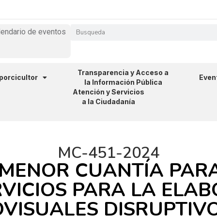
lendario de eventos
Transparencia y Acceso a
 porcicultor
Even
la Información Pública
Atención y Servicios
a la Ciudadanía
MC-451-2024
 MENOR CUANTÍA PARA
VICIOS PARA LA ELAB
VISUALES DISRUPTIV