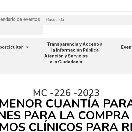
lendario de eventos
Transparencia y Acceso a
 porcicultor
Even
la Información Pública
Atención y Servicios
a la Ciudadanía
MC -226 -2023
 MENOR CUANTÍA PARA
NES PARA LA COMPRA 
MOS CLÍNICOS PARA R