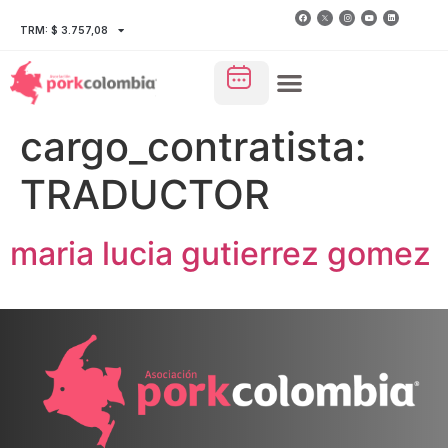
TRM: $ 3.757,08
cargo_contratista:
TRADUCTOR
maria lucia gutierrez gomez