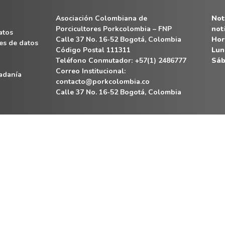
Asociación Colombiana de
Noti
Porcicultores Porkcolombia – FNP
not
atos
Calle 37 No. 16-52 Bogotá, Colombia
Hor
es de datos
Código Postal 111311
Lun
Teléfono Conmutador: +57(1) 2486777
Sáb
Correo Institucional:
dadanía
contacto@porkcolombia.co
Calle 37 No. 16-52 Bogotá, Colombia