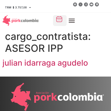
TRM: $ 3.757,08
cargo_contratista:
ASESOR IPP
julian idarraga agudelo