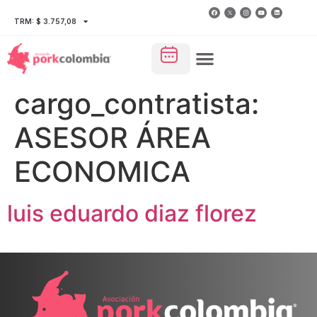
TRM: $ 3.757,08
cargo_contratista:
ASESOR ÁREA
ECONOMICA
luis eduardo diaz florez