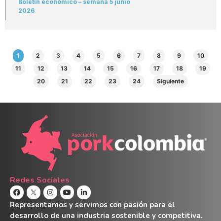
Boletín económico – semana 5 junio
2026
1
2
3
4
5
6
7
8
9
10
11
12
13
14
15
16
17
18
19
20
21
22
23
24
Siguiente
Redes Sociales
Representamos y servimos con pasión para el
desarrollo de una industria sostenible y competitiva.