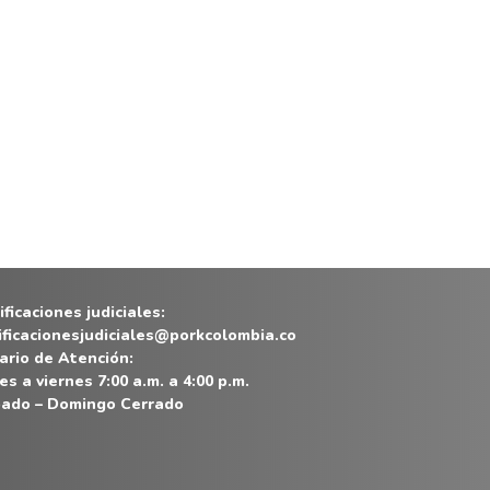
ficaciones judiciales:
ificacionesjudiciales@porkcolombia.co
ario de Atención:
es a viernes 7:00 a.m. a 4:00 p.m.
ado – Domingo Cerrado