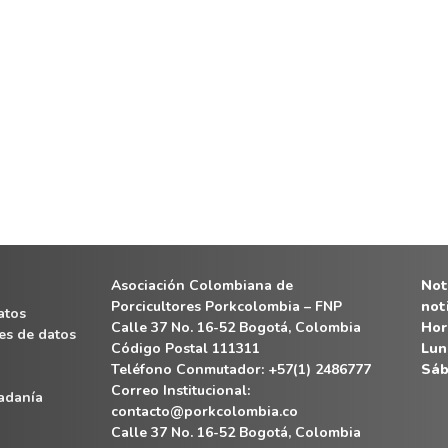
Asociación Colombiana de
Noti
Porcicultores Porkcolombia – FNP
not
atos
Calle 37 No. 16-52 Bogotá, Colombia
Hor
es de datos
Código Postal 111311
Lun
Teléfono Conmutador: +57(1) 2486777
Sáb
Correo Institucional:
dadanía
contacto@porkcolombia.co
Calle 37 No. 16-52 Bogotá, Colombia