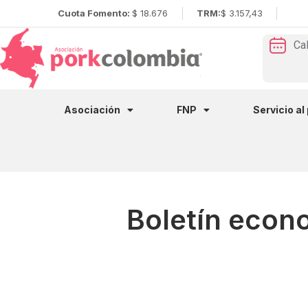
Cuota Fomento:
$ 18.676
TRM:
$ 3.157,43
Ca
Asociación
FNP
Servicio al
Boletín econ