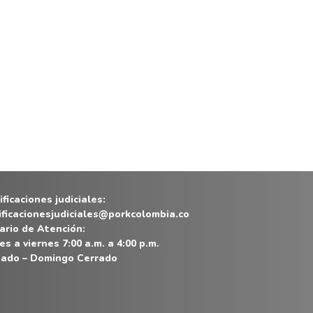
ficaciones judiciales:
ificacionesjudiciales@porkcolombia.co
ario de Atención:
es a viernes 7:00 a.m. a 4:00 p.m.
ado – Domingo Cerrado