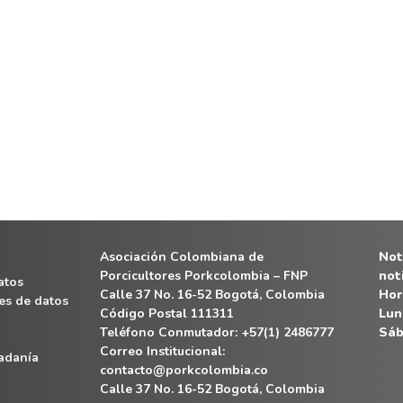
Asociación Colombiana de
Noti
Porcicultores Porkcolombia – FNP
not
atos
Calle 37 No. 16-52 Bogotá, Colombia
Hor
es de datos
Código Postal 111311
Lun
Teléfono Conmutador: +57(1) 2486777
Sáb
Correo Institucional:
dadanía
contacto@porkcolombia.co
Calle 37 No. 16-52 Bogotá, Colombia