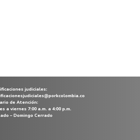
ficaciones judiciales:
ificacionesjudiciales@porkcolombia.co
ario de Atención:
es a viernes 7:00 a.m. a 4:00 p.m.
ado – Domingo Cerrado