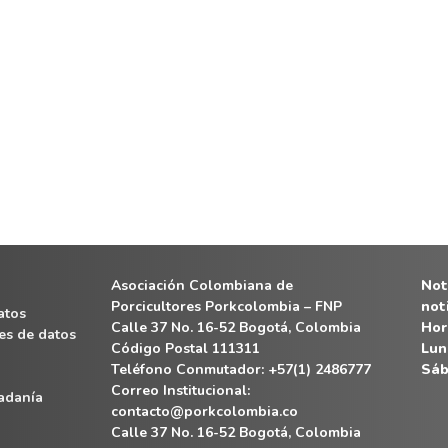
Asociación Colombiana de
Noti
Porcicultores Porkcolombia – FNP
not
atos
Calle 37 No. 16-52 Bogotá, Colombia
Hor
es de datos
Código Postal 111311
Lun
Teléfono Conmutador: +57(1) 2486777
Sáb
Correo Institucional:
dadanía
contacto@porkcolombia.co
Calle 37 No. 16-52 Bogotá, Colombia