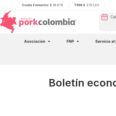
Cuota Fomento:
$ 18.676
TRM:
$ 3.157,43
Ca
Asociación
FNP
Servicio al
Boletín econ