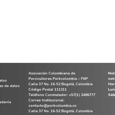
Asociación Colombiana de
Noti
Porcicultores Porkcolombia – FNP
not
atos
Calle 37 No. 16-52 Bogotá, Colombia
Hor
es de datos
Código Postal 111311
Lun
Teléfono Conmutador: +57(1) 2486777
Sáb
Correo Institucional:
dadanía
contacto@porkcolombia.co
Calle 37 No. 16-52 Bogotá, Colombia