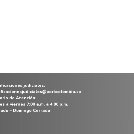
ficaciones judiciales:
ificacionesjudiciales@porkcolombia.co
ario de Atención:
es a viernes 7:00 a.m. a 4:00 p.m.
ado – Domingo Cerrado