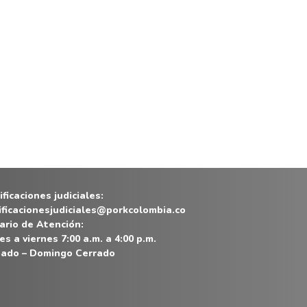
ficaciones judiciales:
ificacionesjudiciales@porkcolombia.co
ario de Atención:
es a viernes 7:00 a.m. a 4:00 p.m.
ado – Domingo Cerrado