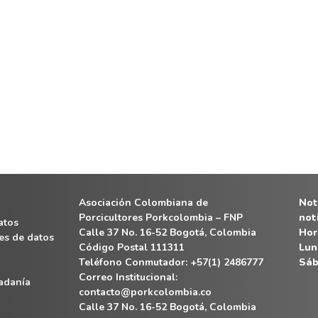
Asociación Colombiana de
Noti
Porcicultores Porkcolombia – FNP
not
atos
Calle 37 No. 16-52 Bogotá, Colombia
Hor
es de datos
Código Postal 111311
Lun
Teléfono Conmutador: +57(1) 2486777
Sáb
Correo Institucional:
dadanía
contacto@porkcolombia.co
Calle 37 No. 16-52 Bogotá, Colombia