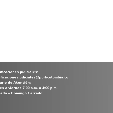
ficaciones judiciales:
ificacionesjudiciales@porkcolombia.co
ario de Atención:
es a viernes 7:00 a.m. a 4:00 p.m.
ado – Domingo Cerrado