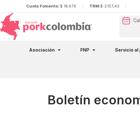
Cuota Fomento:
$ 18.676
TRM:
$ 3.157,43
Ca
Asociación
FNP
Servicio al
Boletín econom