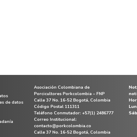
Asociación Colombiana de
Noti
Porcicultores Porkcolombia – FNP
not
atos
Calle 37 No. 16-52 Bogotá, Colombia
Hor
es de datos
Código Postal 111311
Lun
Teléfono Conmutador: +57(1) 2486777
Sáb
Correo Institucional:
dadanía
contacto@porkcolombia.co
Calle 37 No. 16-52 Bogotá, Colombia