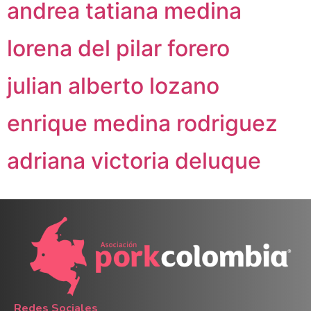
andrea tatiana medina
lorena del pilar forero
julian alberto lozano
enrique medina rodriguez
adriana victoria deluque
Redes Sociales