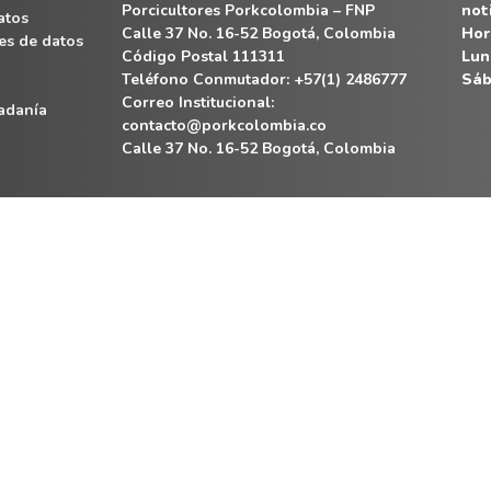
Porcicultores Porkcolombia – FNP
not
atos
Calle 37 No. 16-52 Bogotá, Colombia
Hor
es de datos
Código Postal 111311
Lun
Teléfono Conmutador: +57(1) 2486777
Sáb
Correo Institucional:
dadanía
contacto@porkcolombia.co
Calle 37 No. 16-52 Bogotá, Colombia