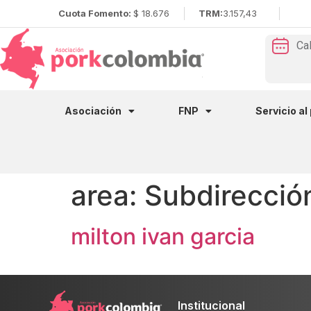
Cuota Fomento:
$ 18.676
TRM:
3.157,43
Ca
Asociación
FNP
Servicio al
area:
Subdirecci
milton ivan garcia
Institucional