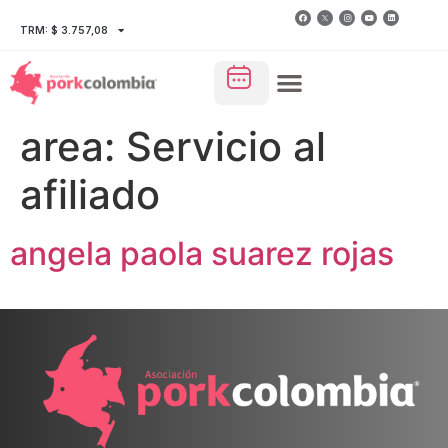
TRM: $ 3.757,08
area:
Servicio al
afiliado
angela paola suarez rojas