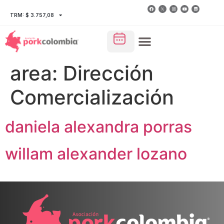
TRM: $ 3.757,08
area:
Dirección
Comercialización
daniela alexandra porras
willam alexander lozano