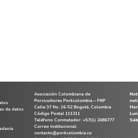
Asociación Colombiana de
Noti
Porcicultores Porkcolombia – FNP
not
atos
Calle 37 No. 16-52 Bogotá, Colombia
Hor
es de datos
Código Postal 111311
Lun
Teléfono Conmutador: +57(1) 2486777
Sáb
Correo Institucional:
dadanía
contacto@porkcolombia.co