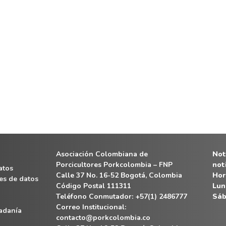
Asociación Colombiana de
Noti
Porcicultores Porkcolombia – FNP
not
atos
Calle 37 No. 16-52 Bogotá, Colombia
Hor
es de datos
Código Postal 111311
Lun
Teléfono Conmutador: +57(1) 2486777
Sáb
Correo Institucional:
dadanía
contacto@porkcolombia.co